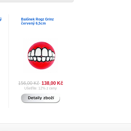
vý
Balónek Rogz Grinz
červený 6,5cm
156,00 Kč
138,00 Kč
Ušetříte: 12% z ceny