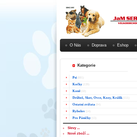
O Nás
Doprava
Eshop
Kategorie
Psi
(881)
Kočky
(139)
Koně
(50)
Drůbež, Skot, Ovce, Kozy, Králík
(151)
Ostatní zvířata
(94)
Rybolov
(54)
Pro Páníčky
(13)
Slevy ...
Nové zboží ...