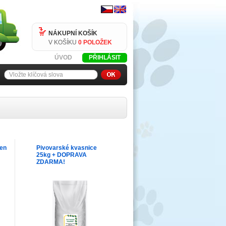
NÁKUPNÍ KOŠÍK
V KOŠÍKU
0 POLOŽEK
ÚVOD
PŘIHLÁSIT
ken
Pivovarské kvasnice
25kg + DOPRAVA
ZDARMA!