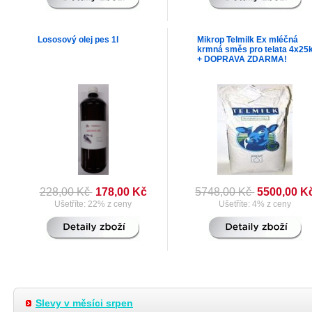
Lososový olej pes 1l
Mikrop Telmilk Ex mléčná
krmná směs pro telata 4x25
+ DOPRAVA ZDARMA!
228,00 Kč
178,00 Kč
5748,00 Kč
5500,00 K
Ušetříte: 22% z ceny
Ušetříte: 4% z ceny
Slevy v měsíci srpen