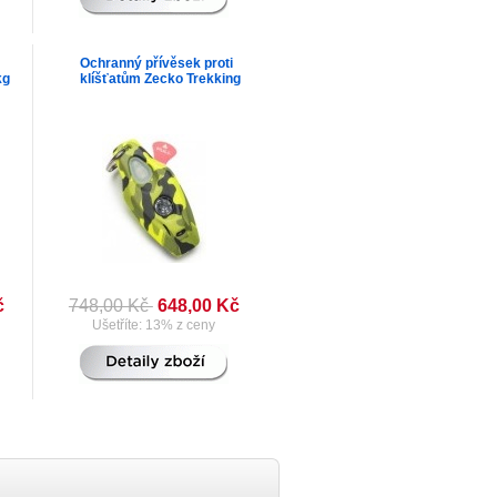
Ochranný přívěsek proti
kg
klíšťatům Zecko Trekking
č
748,00 Kč
648,00 Kč
Ušetříte: 13% z ceny