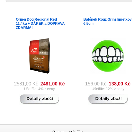
Orijen Dog Regional Red
Balónek Rogz Grinz limetko
11,4kg + DÁREK a DOPRAVA
6,5cm
ZDARMA!
2581,00 Kč
2481,00 Kč
156,00 Kč
138,00 Kč
Ušetříte: 4% z ceny
Ušetříte: 12% z ceny