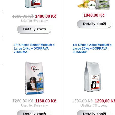
1840,00 Kč
1580,00 Kč
1480,00 Kč
Ušetříte: 6% z ceny
1st Choice Senior Medium a
1st Choice Adult Medium a
Large 14kg + DOPRAVA
Large 20kg + DOPRAVA
ZDARMA!
ZDARMA!
1260,00 Kč
1160,00 Kč
1390,00 Kč
1290,00 K
Ušetříte: 8% z ceny
Ušetříte: 7% z ceny